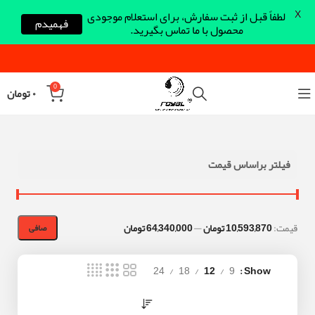
X
لطفاً قبل از ثبت سفارش، برای استعلام موجودی
فهمیدم
محصول با ما تماس بگیرید.
0
۰
تومان
فیلتر براساس قیمت
قيمت:
10,593,870 تومان
—
64,340,000 تومان
صافی
24
18
12
9
Show