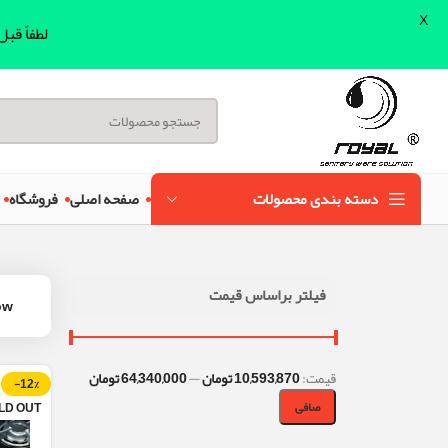
X
لطفاً قب
دسته بندی محصولات
صفحه اصلی
فروشگاه
فیلتر براساس قیمت
ow
قيمت:
10,593,870 تومان
—
64,340,000 تومان
-12%
صافی
LD OUT