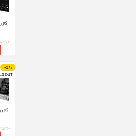
گاز ر
,۵۳۷,۱۰۰
-17%
LD OUT
گاز رومیز
۳۵۳,۶۰۰