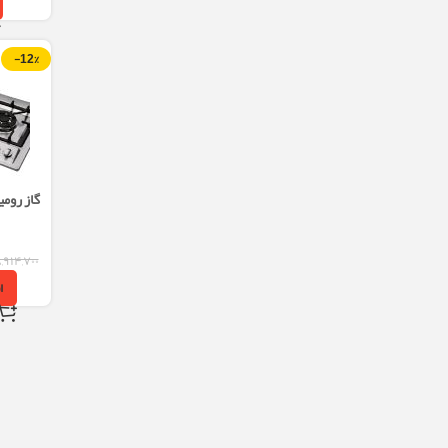
-12%
گاز رومیزی کد E
,۹۱۴,۷۰۰
ا