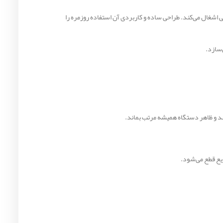
جور طراحی می‌شود. این مدل 2 شعله دارد و با ابعاد 50×35 سانتی‌متر فضای بسیار کمی اشغال می‌کند. طراحی ساده و کاربردی آن استفاده روزمره را
‌سازد.
د و ظاهر دستگاه همیشه مرتب بماند.