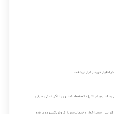
ر اختیار خریدار قرار می‌دهد.
ا فضای شستشوی بیشتر، طراحی زیبا و امکانات کامل هستید، سینک ظرفشویی توکار اخوان مدل 73 می‌تواند انتخابی مناسب برای آشپزخانه شما باشد. وجود لگن کمکی، سینی
 50 سال تجربه در تولید تجهیزات آشپزخانه، محصولات خود را بر اساس استانداردهای روز طراحی و تولید می‌کند. این سینک نیز با 10 سال گارانتی رسمی اخوان و خدمات پس از فروش گسترده عرضه