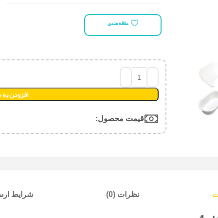
علاقه مندی
افزودن به 
قیمت محصول:​
ت
نظرات (0)
شرایط ارسا