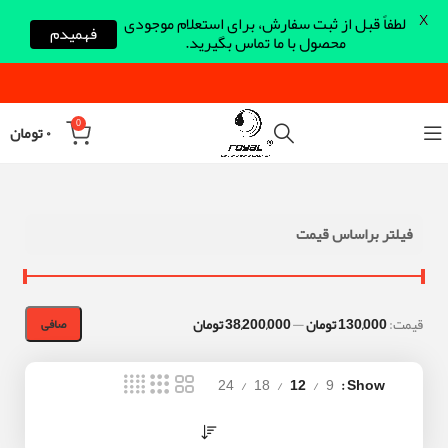
X
لطفاً قبل از ثبت سفارش، برای استعلام موجودی
فهمیدم
محصول با ما تماس بگیرید.
0
۰
تومان
فیلتر براساس قیمت
قيمت:
130,000 تومان
—
38,200,000 تومان
صافی
24
18
12
9
Show