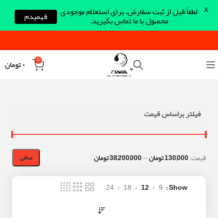
X
لطفاً قبل از ثبت سفارش، برای استعلام موجودی
فهمیدم
محصول با ما تماس بگیرید.
0
۰
تومان
فیلتر براساس قیمت
قيمت:
130,000 تومان
—
38,200,000 تومان
صافی
24
18
12
9
Show