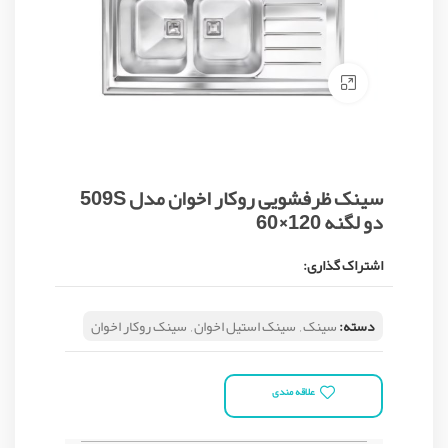
Click to enlarge
سینک ظرفشویی روکار اخوان مدل 509S
دو لگنه 120×60
اشتراک گذاری:
دسته:
سینک
,
سینک استیل اخوان
,
سینک روکار اخوان
علاقه مندی