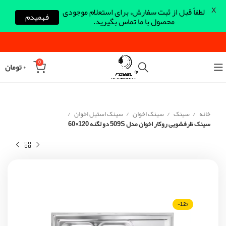
X
لطفاً قبل از ثبت سفارش، برای استعلام موجودی
فهمیدم
محصول با ما تماس بگیرید.
0
۰
تومان
خانه
سینک
سینک اخوان
سینک استیل اخوان
سینک ظرفشویی روکار اخوان مدل 509S دو لگنه 120×60
-12%