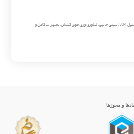
اگر به دنبال یک سینک توکار با دو لگن، طراحی فانتزی و کیفیت ساخت مناسب هستید، مدل 373S می‌تواند گزینه‌ای کاربردی برای آشپزخانه شما باشد. استیل 304، سینی جانبی، فناوری ورق فوق کشش، تجهیزات کامل و
ادها و مجوزها