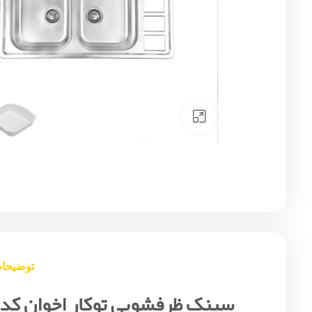
Click to enlarge
توضیحا
سینک ظرفشویی توکار اخوان کد 373S