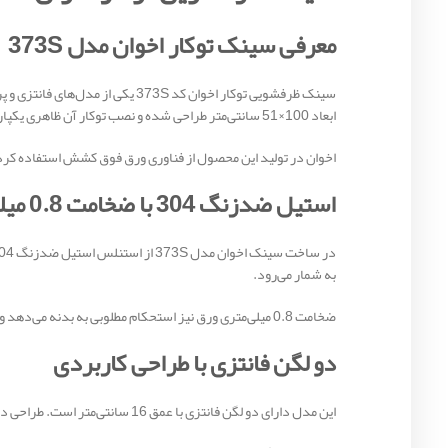
معرفی سینک توکار اخوان مدل 373S
سینک ظرفشویی توکار اخوان کد 3S
ابعاد 100×51 سانتی‌متر طراحی شده و نصب توکار آن ظاهری یکپارچه و زیبا به صفحه کابینت می‌بخشد.
اخوان در تولید این محصول از فناوری ورق فوق کشش استفاده کرد
استیل ضدزنگ 304 با ضخامت 0.8 میلی‌متر
به شمار می‌رود.
ضخامت 0.8 میلی‌متری ورق نیز استحکام مطلوبی به بدنه می‌دهد و باعث افزایش دوام محصول در طول زمان می‌شود.
دو لگن فانتزی با طراحی کاربردی
این مدل دارای دو لگن فانتزی با عمق 16 سانتی‌متر است. طراحی دو لگنه امکان شستشوی هم‌زمان ظروف و مواد غذایی را فراهم می‌کند و باعث افزایش سرعت و راحتی کار در آشپزخانه می‌شود.