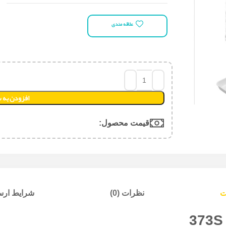
علاقه مندی
افزودن به 
قیمت محصول:​
ت
نظرات (0)
شرایط ارسا