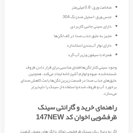
ضخامت ورق: 0.8 میلی‌متر
جنس ورق: استیل ضدزنگ 304
دارای سینی جانبی کاربردی
مجهز به عایق جذب صدا در کف لگن‌ها
دارای نوار آب‌بندی استاندارد
همراه با سیفون و زیرآب گرد
وجود سینی کنار لگن‌ها فضای مناسبی برای قرار دادن ظروف
شسته‌شده، میوه و لوازم آشپزخانه ایجاد می‌کند. همچنین
عایق‌های جذب صدا در قسمت زیرین لگن‌ها باعث کاهش صدای
برخورد آب و ظروف شده و استفاده از سینک را دلپذیرتر
می‌سازد.
راهنمای خرید و گارانتی سینک
ظرفشویی اخوان کد 147NEW
اگر به دنبال یک سینک ظرفشویی توکار با لگن‌های عمیق، کیفیت