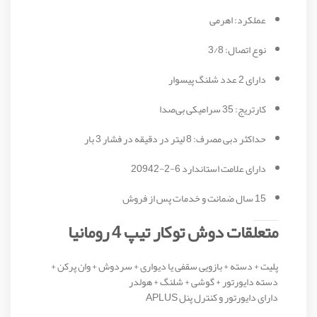
عملکرد: اهرمی
نوع اتصال: 3/8
دارای 2 عدد شلنگ پیسوار
کارتریج: 35 سرامیکی بی‌صدا
حداکثر دبی مصرف: 8 لیتر در دقیقه در فشار 3 بار
دارای علامت استاندارد 6-2-20942
15 سال ضمانت و خدمات پس از فروش
متعلقات دوش توکار تیپ 4 رومانیا
پلیت + دسته + بازویی سقفی یا دیواری + سردوش + وان پرکن +
دسته دایورتور + گوشی + شلنگ + هولدر
دارای دایورتور و کنترل پنل APLUS