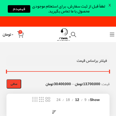
X
لطفاً قبل از ثبت سفارش، برای استعلام موجودی
فهمیدم
محصول با ما تماس بگیرید.
0
۰
تومان
فیلتر براساس قیمت
قيمت:
13,700,000 تومان
—
30,400,000 تومان
صافی
24
18
12
9
Show