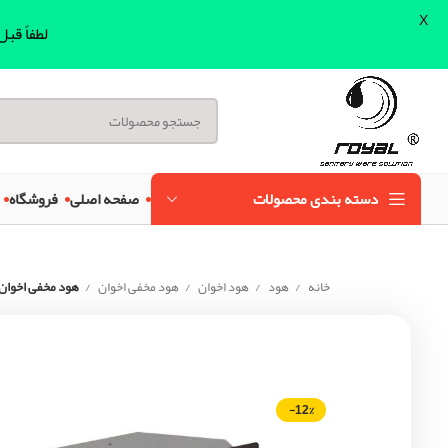
X
لطفاً قب
دسته بندی محصولات
صفحه اصلی
فروشگاه
خانه
هود
هود اخوان
هود مخفی اخوان
هود مخفی اخوان مدل H203
-12%