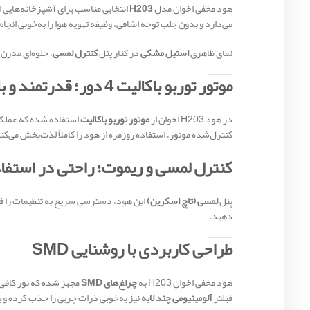
هود مخفی اخوان مدل
H203
انتخابی مناسب برای آشپزخانه‌هایی 
می‌دارد و بدون جلب توجه اضافی، وظیفه تهویه هوا را به‌خوبی انجا
نمای ظاهری
استیل مشکی
در کنار پنل
کنترل لمسی
، جلوه‌ای مدرن
موتور توربو باکالیت 4 دور؛ قدرتمند و بادوام
در هود H203 اخوان از
موتور توربو باکالیت
استفاده شده که عملکردی
کنترل‌شده موتور، استفاده روزمره از هود را کاملاً لذت‌بخش می‌کن
کنترل لمسی و ریموت؛ راحتی در استفا
پنل
لمسی (تاچ اسکرین)
این هود، دسترسی سریع به تنظیمات را ف
دهید.
طراحی کاربردی با روشنایی SMD
هود مخفی اخوان H203 به
چراغ‌های SMD
مجهز شده که نور کافی و
فیلتر
آلومینیومی چند لایه
نیز به‌خوبی ذرات چربی را جذب کرده و