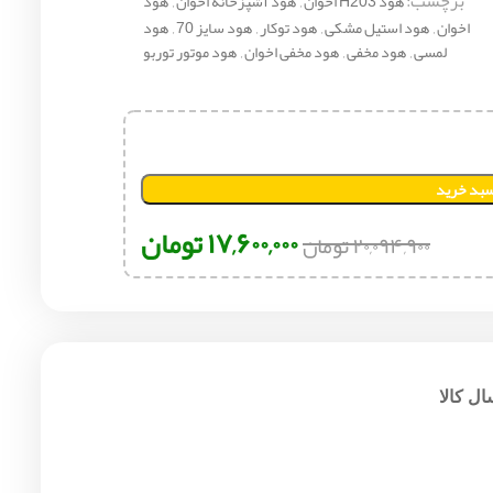
برچسب:
هود H203 اخوان
,
هود آشپزخانه اخوان
,
هود
اخوان
,
هود استیل مشکی
,
هود توکار
,
هود سایز 70
,
هود
لمسی
,
هود مخفی
,
هود مخفی اخوان
,
هود موتور توربو
سبد خرید
۱۷,۶۰۰,۰۰۰
تومان
۲۰,۰۹۴,۹۰۰
تومان
ل کالا