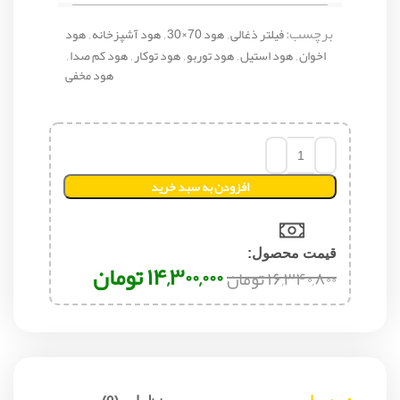
برچسب:
فیلتر ذغالی
,
هود 70×30
,
هود آشپزخانه
,
هود
اخوان
,
هود استیل
,
هود توربو
,
هود توکار
,
هود کم صدا
,
هود مخفی
افزودن به سبد خرید
قیمت محصول:​
۱۴,۳۰۰,۰۰۰
تومان
۱۶,۳۴۰,۸۰۰
تومان