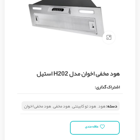
Click to enlarge
هود مخفی اخوان مدل H202 استیل
اشتراک گذاری:
دسته:
هود
,
هود تو کابینتی
,
هود مخفی
,
هود مخفی اخوان
علاقه مندی