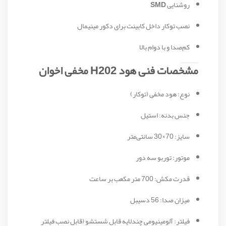
روشنایی
SMD
نصب توکار داخل کابینت برای دکور مینیمال
کم‌صدا و با دوام بالا
مشخصات فنی هود H202 مخفی اخوان
نوع: هود مخفی (توکار)
جنس بدنه: استیل
سایز: 70×30 سانتی‌متر
موتور: توربو سه دور
قدرت مکش: 700 متر مکعب بر ساعت
میزان صدا: 56 دسیبل
فیلتر: آلومینیومی چندلایه قابل شستشو (قابل نصب فیلتر