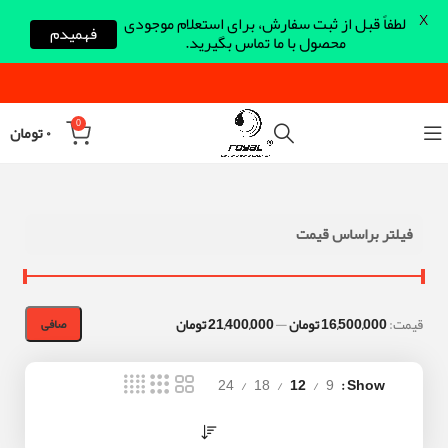
X
لطفاً قبل از ثبت سفارش، برای استعلام موجودی
فهمیدم
محصول با ما تماس بگیرید.
0
۰
تومان
فیلتر براساس قیمت
قيمت:
16,500,000 تومان
—
21,400,000 تومان
صافی
24
18
12
9
Show