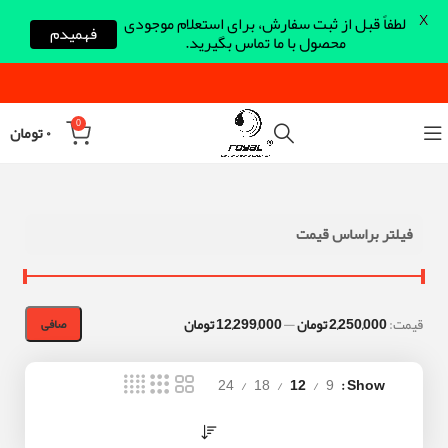
X
لطفاً قبل از ثبت سفارش، برای استعلام موجودی
فهمیدم
محصول با ما تماس بگیرید.
0
۰
تومان
فیلتر براساس قیمت
قيمت:
2,250,000 تومان
—
12,299,000 تومان
صافی
24
18
12
9
Show