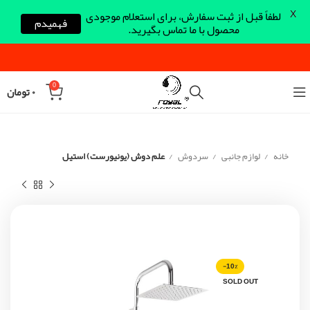
X
لطفاً قبل از ثبت سفارش، برای استعلام موجودی
فهمیدم
محصول با ما تماس بگیرید.
0
۰
تومان
خانه
لوازم جانبی
سردوش
علم دوش (یونیورست) استیل
-10%
SOLD OUT