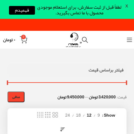
X
لطفاً قبل از ثبت سفارش، برای استعلام موجودی
فهمیدم
محصول با ما تماس بگیرید.
0
۰
تومان
فیلتر براساس قیمت
قيمت:
3,420,000 تومان
—
9,450,000 تومان
صافی
24
18
12
9
Show