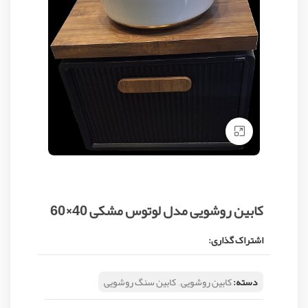
Click to enlarge
کابین روشویی مدل لوتوس مشکی 40×60
اشتراک گذاری:
دسته:
کابین روشویی
,
کابین سنگ روشویی