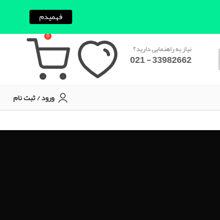
فهمیدم
0
نیاز به راهنمایی دارید؟
33982662 - 021
ورود / ثبت نام