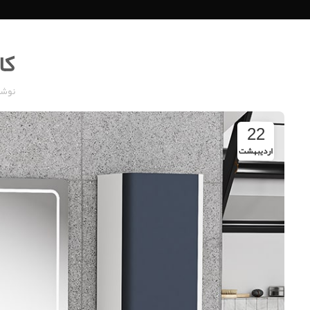
کا
نوشت
22
اردیبهشت