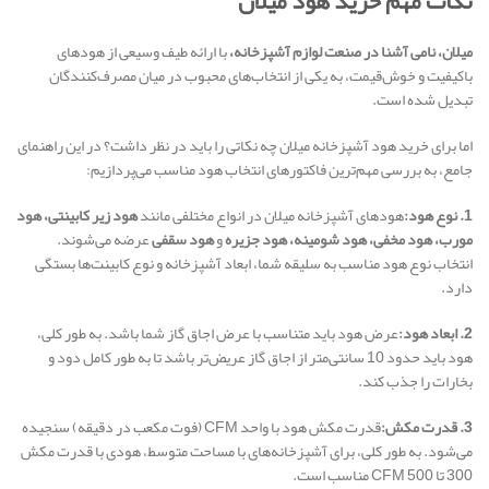
نکات مهم خرید هود میلان
میلان، نامی آشنا در صنعت لوازم آشپزخانه،
با ارائه طیف وسیعی از هودهای
باکیفیت و خوش‌قیمت، به یکی از انتخاب‌های محبوب در میان مصرف‌کنندگان
تبدیل شده است.
اما برای خرید هود آشپزخانه میلان چه نکاتی را باید در نظر داشت؟ در این راهنمای
جامع، به بررسی مهم‌ترین فاکتورهای انتخاب هود مناسب می‌پردازیم:
1. نوع هود:
هودهای آشپزخانه میلان در انواع مختلفی مانند
هود زیر کابینتی، هود
مورب، هود مخفی، هود شومینه، هود جزیره
و
هود سقفی
عرضه می‌شوند.
انتخاب نوع هود مناسب به سلیقه شما، ابعاد آشپزخانه و نوع کابینت‌ها بستگی
دارد.
2. ابعاد هود:
عرض هود باید متناسب با عرض اجاق گاز شما باشد. به طور کلی،
هود باید حدود 10 سانتی‌متر از اجاق گاز عریض‌تر باشد تا به طور کامل دود و
بخارات را جذب کند.
3. قدرت مکش:
قدرت مکش هود با واحد CFM (فوت مکعب در دقیقه) سنجیده
می‌شود. به طور کلی، برای آشپزخانه‌های با مساحت متوسط، هودی با قدرت مکش
300 تا 500 CFM مناسب است.