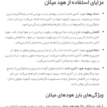
مزایای استفاده از هود میلان
حذف بوها:
هود آشپزخانه با جذب بوها و ذرات بوزا‌نی که در هنگام پخت و پز
ایجاد می‌شوند، به بهبود کیفیت هوا در آشپزخانه کمک می‌کند. این امر باعث
جلوگیری از تراکم بوها در دیگر اتاق‌ها و فضاهای زندگی می‌شود.
کاهش رطوبت:
طبخ و پخت غذا می‌تواند رطوبت زیادی را در هوا ایجاد کند. هود
آشپزخانه با از بین بردن بخارات آب و رطوبت موجود در هوا، به کاهش رطوبت
آشپزخانه و جلوگیری از تشکیل ترک‌ها و خرابی ساختمان کمک می‌کند.
حفظ تمیزی:
هود آشپزخانه با جذب گرد و غبار و چربی‌های معلق در هوا، از
تمیزی و نظافت آشپزخانه مراقبت می‌کند. این وسیله جلوی رسوب ذرات چربی
بر روی دیوارها، سقف و مبلمان آشپزخانه را می‌گیرد.
بهبود تهویه:
هود آشپزخانه
با تخلیه هوای آلوده به بیرون و جلوگیری از تجمع
دود و گازهای ضار در آشپزخانه، بهبود تهویه فضا را فراهم می‌کند. این امر
می‌تواند در کاهش احتمال ایجاد مسمومیت گازها و بهبود کیفیت هوای داخل
محیط زندگی مؤثر باشد.
ویژگی‌های بارز هودهای میلان
1. قدرت مکش بالا:
هودهای میلان
به موتورهای پرقدرت مجهز هستند که قدرت