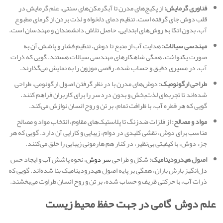
فناوری گرمایش:
از پکیج‌های مدرن تا آبگرمکن‌های سنتی، علم گرمایش در
قلب دوش جای گرفته است. تنظیم دمای دلخواه و لذت بردن از گرمای مطبوع
آب، بدون اتکا به روش‌های ابتدایی، حاصل تلاش دانشمندان و مهندسان است.
مهندسی سیالات:
هدایت آب از منبع تا دوش، تنظیم فشار و پاشش آن به
صورت یکنواخت، همگی شاهکارهای مهندسی سیالات هستند. گویی که ذرات
آب، در مسیری دقیق و حساب شده، رقصی موزون را به نمایش می‌گذارند.
طراحی ارگونومیک:
دوش‌های مدرن با در نظر گرفتن اصول ارگونومی، طراحی
شده‌اند تا تجربه‌ای لذت‌بخش و بدون دردسر را برای کاربران فراهم کنند.
گویی که هر قطره آب، با ظرافت تمام، بر تن و روح انسان نوازش می‌کند.
مواد و مصالح:
از فلزات ضدزنگ تا پلاستیک‌های مقاوم، انتخاب مواد و مصالح
مناسب برای دوش، نقشی کلیدی در دوام، زیبایی و کارایی آن دارد. گویی که هر
جزء دوش، با کیفیتی بی‌نظیر، در کنار هم هارمونی زیبایی را خلق می‌کنند.
اصول هیدرودینامیک:
شکل و طراحی
سر دوش
، نحوه پاشش آب و ایجاد حس
دل‌انگیز بارش باران، همگی بر پایه اصول هیدرودینامیک بنا شده‌اند. گویی که
ذرات آب، با حرکتی ظریف و حساب شده، بر تن و روح انسان طراوت می‌بخشند.
علم دوش گامی در جهت حفظ محیط زیست