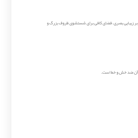
مدرن و کاربردی است. این مدل با طراحی دو لگنه و عمق 20 سانتیمتر، علاوه بر زیبایی بصری، فضای کافی برای شستشوی ظروف بزرگ و