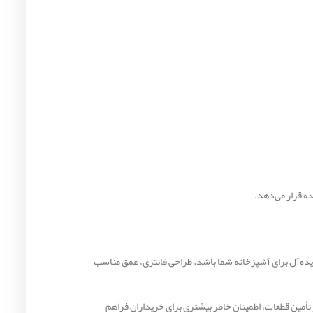
ده قرار می‌دهد.
 مناسب، دو لگن عمیق و کیفیت ساخت بالا هستید، سینک ظرفشویی توکار اخوان مدل 141 می‌تواند انتخابی ایده‌آل برای آشپزخانه شما باشد. طراحی فانتزی، عمق مناسب
مچنین خدمات پس از فروش گسترده و تأمین قطعات، اطمینان خاطر بیشتری برای خریداران فراهم