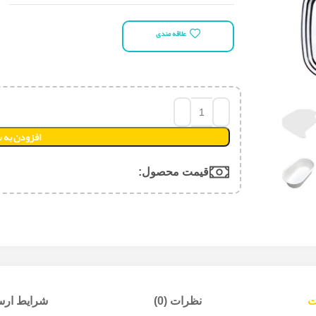
علاقه مندی
افزودن به 
قیمت محصول:​
ت
نظرات (0)
شرایط ارسا