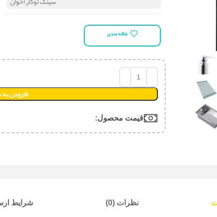
سینک توکار اخوان
علاقه مندی
افزودن به 
قیمت محصول:​
ت
نظرات (0)
شرایط ارسا