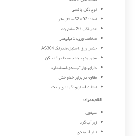
نوع لگن: باکسی
ابعاد: 92 × 52 سانتی‌متر
عمق لگن: 20 سانتی‌متر
ضخامت ورق: 1 میلی‌متر
جنس ورق: استیل ضدزنگ AS304
مجهز به پد جذب صدا در کف لگن
دارای نوار آب‌بندی استاندارد
مقاوم در برابر خط و خش
نظافت آسان و نگهداری راحت
اقلام همراه:
سیفون
زیرآب گرد
نوار آب‌بندی