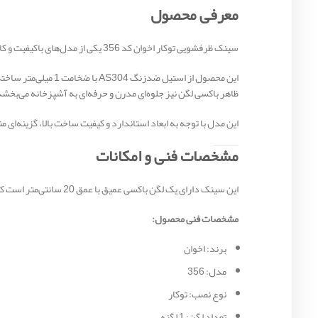
معرفی محصول
سینک ظرفشویی توکار اخوان کد 356 یکی از مدل‌های باکیفیت و کاربردی برند اخوان است که با طراحی مدرن، ابعاد مناسب و ساختار مستحکم، انتخابی ایده‌آل برای آشپزخانه‌های امروزی محسوب می‌شود.
این محصول از استیل
ظاهر باکسی لگن نیز جلوه‌ای مدرن و حرفه‌ای به آشپزخانه می‌بخشد
این مدل با توجه به ابعاد استاندارد و کیفیت ساخت بالا، گزینه‌ا
مشخصات فنی و امکانات
این سینک دارای یک لگن باکسی عمیق با عمق 20 سانتی‌متر است که فضای کافی برای شستشوی انواع ظروف را فراهم می‌کند. ضخامت 1 میلی‌متری ورق نیز استحکام و دوام بالای محصول را تضمین می‌کند.
مشخصات فنی محصول:
برند: اخوان
مدل: 356
نوع نصب: توکار
تعداد لگن: 1 لگنه