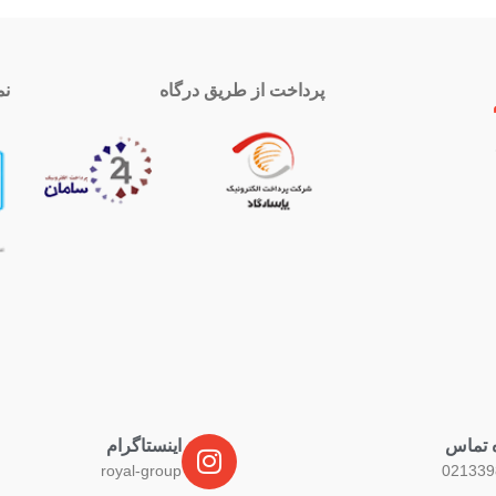
پرداخت از طریق درگاه
نم
 تماس
اینستاگرام
royal-group
021339