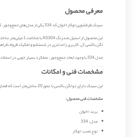
معرفی محصول
سینک ظرفشویی توکار اخوان کد 334 یکی از مدل‌های جمع‌وجور، کاربردی و باکیفیت برند اخوان است که با طراحی دو لگنه و ابعاد مناسب، گزینه‌ای ایده‌آل برای آشپزخانه‌های کوچک و متوسط محسوب می‌شود.
این محصول از استیل
لگن باکسی آن، کاربری راحت‌تری در شستشو و تفکیک ظروف فراهم
مدل 334 با وجود ابعاد جمع‌وجور، عملکرد بسیار خوبی در استفاده روزانه ارائه می‌دهد و انتخابی اقتصادی و کاربردی برای خانواده‌هاست.
مشخصات فنی و امکانات
این سینک دارای دو لگن باکسی با عمق 20 سانتی‌متر است که فضای کافی برای شستشوی ظروف روزمره را فراهم می‌کند. استفاده از ورق استیل 1 میلی‌متری باعث افزایش دوام و استحکام محصول شده است.
مشخصات فنی محصول:
برند: اخوان
مدل: 334
نوع نصب: توکار