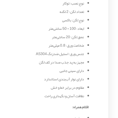
نوع نصب: توکار
تعداد لگن: 2 لگنه
نوع لگن: باکسی
ابعاد: 100 × 50 سانتی‌متر
عمق لگن: 20 سانتی‌متر
ضخامت ورق: 0.8 میلی‌متر
جنس ورق: استیل ضدزنگ AS304
مجهز به پد جذب صدا در کف لگن
دارای سینی جانبی
دارای نوار آب‌بندی استاندارد
مقاوم در برابر خط و خش
نظافت آسان و نگهداری راحت
اقلام همراه: