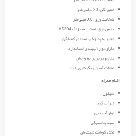
عمق لگن: 20 سانتی‌متر
ضخامت ورق: 0.8 میلی‌متر
جنس ورق: استیل ضدزنگ AS304
مجهز به پد جذب صدا در کف لگن
دارای نوار آب‌بندی استاندارد
مقاوم در برابر خط و خش
نظافت آسان و نگهداری راحت
اقلام همراه:
سیفون
زیرآب گرد
نوار آب‌بندی
سبد پلاستیکی
تخته گوشت شیشه‌ای