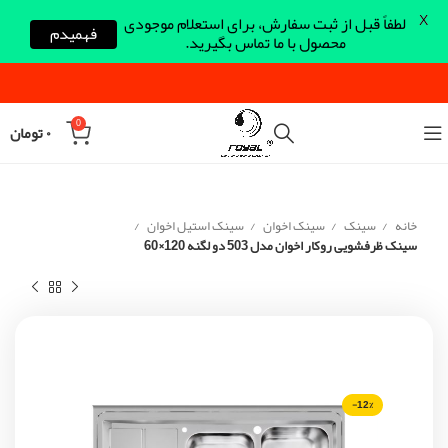
X
لطفاً قبل از ثبت سفارش، برای استعلام موجودی
فهمیدم
محصول با ما تماس بگیرید.
0
۰
تومان
خانه
سینک
سینک اخوان
سینک استیل اخوان
سینک ظرفشویی روکار اخوان مدل 503 دو لگنه 120×60
-12%