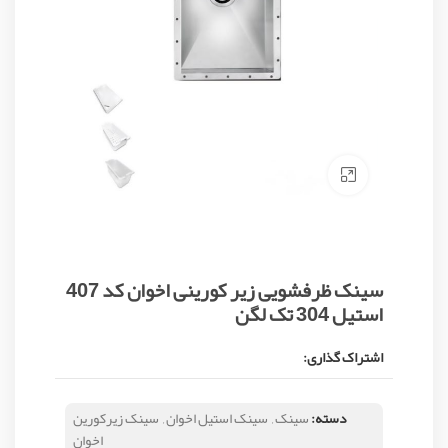
Click to enlarge
سینک ظرفشویی زیر کورینی اخوان کد 407
استیل 304 تک لگن
اشتراک گذاری:
دسته:
سینک
,
سینک استیل اخوان
,
سینک زیرکورین
اخوان