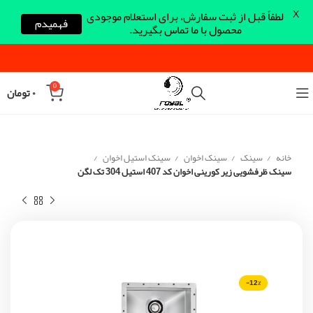
X
لطفاً قبل از ثبت سفارش، برای استعلام موجودی
فهمیدم
محصول با ما تماس بگیرید.
0
۰
تومان
خانه
سینک
سینک اخوان
سینک استیل اخوان
سینک ظرفشویی زیر کورینی اخوان کد 407 استیل 304 تک لگن
-12%