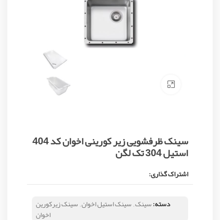
Click to enlarge
سینک ظرفشویی زیر کورینی اخوان کد 404
استیل 304 تک لگن
اشتراک گذاری:
دسته:
سینک
,
سینک استیل اخوان
,
سینک زیرکورین
اخوان