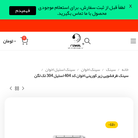
X
لطفاً قبل از ثبت سفارش، برای استعلام موجودی
فهمیدم
محصول با ما تماس بگیرید.
0
۰
تومان
خانه
سینک
سینک اخوان
سینک استیل اخوان
سینک ظرفشویی زیر کورینی اخوان کد 404 استیل 304 تک لگن
-12%