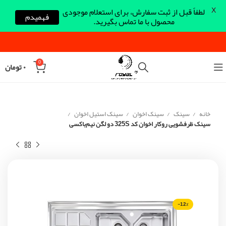
X
لطفاً قبل از ثبت سفارش، برای استعلام موجودی
فهمیدم
محصول با ما تماس بگیرید.
0
۰
تومان
خانه
سینک
سینک اخوان
سینک استیل اخوان
سینک ظرفشویی روکار اخوان کد 325S دو لگن نیم‌باکسی
-12%