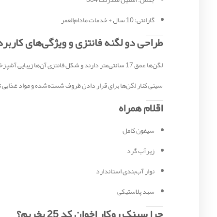
گارانتی: 10 سال + خدمات مادام‌العمر
طراحی دو لگنه فانتزی و ویژگی‌های کاربر
لگن‌ها عمق 17 سانتی‌متر دارند و شکل فانتزی آن‌ها زیبایی آشپزخانه را افزایش می‌دهد. کف لگن‌ها مجهز به پد جذب صدا است تا هنگام شست‌وشوی ظروف، صدای آب کاهش یابد.
سینی کنار لگن‌ها برای قرار دادن ظروف شسته‌شده و مواد غذایی تعب
اقلام همراه
سیفون کامل
زیرآب گرد
نوار آب‌بندی استاندارد
سبد پلاستیکی
چرا سینک روکار اخوان کد 25 بخریم؟