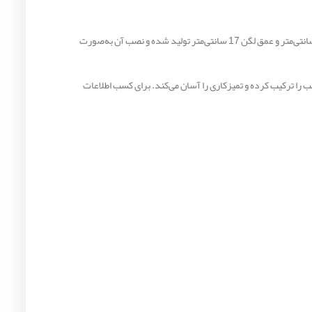
سینک ظرفشویی روکار اخوان کد 25 با طراحی دو لگنه فانتزی، فضای کافی برای شست‌وشوی ظروف و مواد غذایی فراهم می‌کند. این مدل با ابعاد 120×60 سانتی‌متر و عمق لگن 17 سانتی‌متر تولید شده و نصب آن به‌صورت
اشته باشد. ضخامت ورق 0.8 میلی‌متر، استحکام و وزن مناسب را ترکیب کرده و تمیزکاری را آسان می‌کند. برای کسب اطلاعات