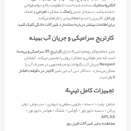
الکترواستاتیک
ساخته شده است تا مقاومت بالا و دوام طولانی
داشته باشد. دسته از جنس
زاماک
با عملکرد
اهرامی
و علمک
چرخان
، کاربری راحت و انعطاف‌پذیر را فراهم می‌کند.
برای اطلاعات بیشتر درباره استاندارد شیرآلات خانگی کلیک کنید
کارتریج سرامیکی و جریان آب بهینه
شیر حمام توکار رومانیا تیپ4 دارای
کارتریج 35 سرامیکی و بی‌صدا
است که عمر طولانی و عملکرد روان را تضمین می‌کند. آبفشان
Neoperl
جریان آب یکنواخت و صرفه‌جویی در مصرف آب را
ممکن می‌سازد. حداکثر دبی آب این شیر
8 لیتر در دقیقه با فشار
3 بار
است.
تجهیزات کامل تیپ4
شامل: پلیت + دسته + بازویی سقفی یا دیواری + سردوش + وان
پرکن + دسته دایورتور + گوشی + شلنگ + هولدر دایورتور +
.
APLAS
مشاهده سایر شیرآلات البرز روز