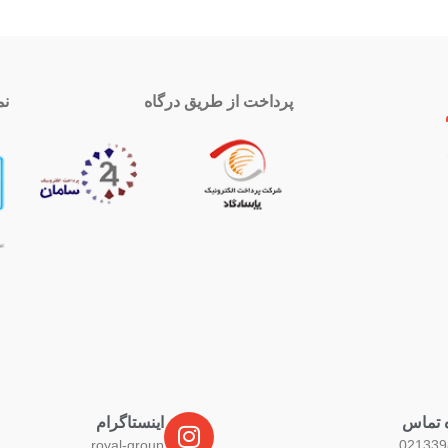
پرداخت از طریق درگاه
نم
 تماس
اینستاگرام
royal-group
021339