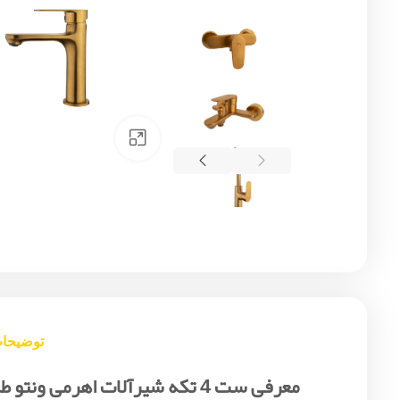
Click to enlarge
توضیحا
معرفی ست 4 تکه شیرآلات اهرمی ونتو طلایی مات البرز روز