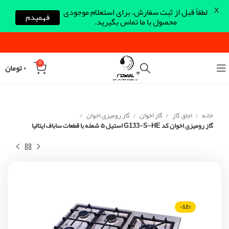
X
لطفاً قبل از ثبت سفارش، برای استعلام موجودی
فهمیدم
محصول با ما تماس بگیرید.
0
۰
تومان
خانه
اجاق گاز
گاز اخوان
گاز رومیزی اخوان
گاز رومیزی اخوان کد G133-S-HE استیل ۵ شعله با قطعات ساباف ایتالیا
-12%