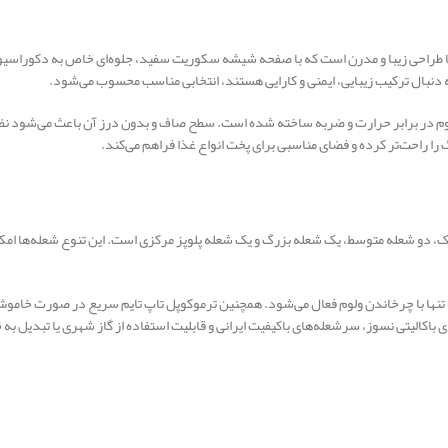
ی اخوان مدل Gi142NP یک اجاق گاز شیشه‌ای 5 شعله با طراحی زیبا و مدرن است که با صفحه شیشه سکوریت سفید، جلوه
 به دنبال ترکیب زیبایی، ایمنی و کارایی هستند، انتخابی مناسب محسوب می‌شود.
 در برابر حرارت و ضربه ساخته شده است. سطح صاف و بدون درز آن باعث می‌شود نظاف
ا راحت‌تر کرده و فضای مناسبی برای پخت انواع غذا فراهم می‌کند.
ی 5 شعله شامل یک شعله کوچک، دو شعله متوسط، یک شعله بزرگ و یک شعله پلوپز مرکزی است. این تنوع ش
ها با چرخاندن ولوم فعال می‌شود. همچنین ترموکوپل تاپ تایم سریع در صورت خاموش ش
عله‌های باکیفیت ایرانی و قابلیت استفاده از گاز شهری یا تبدیل به LPG از دیگر ویژگی‌های مهم این مدل هستند.