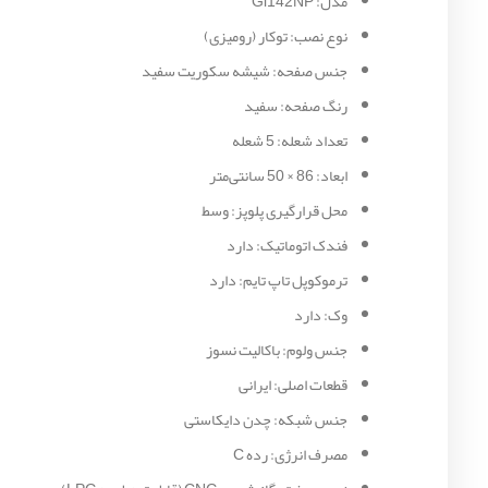
مدل: Gi142NP
نوع نصب: توکار (رومیزی)
جنس صفحه: شیشه سکوریت سفید
رنگ صفحه: سفید
تعداد شعله: 5 شعله
ابعاد: 86 × 50 سانتی‌متر
محل قرارگیری پلوپز: وسط
فندک اتوماتیک: دارد
ترموکوپل تاپ تایم: دارد
وک: دارد
جنس ولوم: باکالیت نسوز
قطعات اصلی: ایرانی
جنس شبکه: چدن دایکاستی
مصرف انرژی: رده C