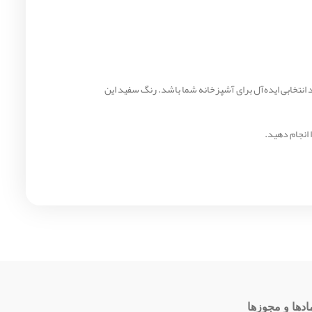
میزی شیشه‌ای سفید با طراحی مدرن، کیفیت ساخت مطلوب و امکانات ایمنی کامل هستید، گاز رومیزی اخوان مدل Gi142NP می‌تواند انتخابی ایده‌آل برای آشپزخانه شما باشد. رنگ سفید این
انجام دهید.
ادها و مجوزها