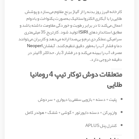
کارخانه البرز روز بدنه را از آلیاژ برنج مقاوم می‌سازد و پوشش
طلایی را با آبکاری الکترواستاتیک به‌صورت یکنواخت و بادوام
اعمال می‌کند تا در برابر رطوبت و خوردگی مقاومت داشته باشد و
مطابق استانداردهای
ISIRI
تولید شود. کارتریج 35 میلی‌متری
سرامیکی عملکردی نرم و بی‌صدا ارائه می‌دهد و کاربران می‌توانند
دما و فشار آب را به‌طور دقیق تنظیم کنند. آبفشان
Neoperl
مصرف آب را بهینه می‌کند و در فشار 3 بار، حداکثر 8 لیتر در
دقیقه خروجی دارد.
متعلقات دوش توکار تیپ 4 رومانیا
طلایی
پلیت + دسته + بازویی سقفی یا دیواری + سردوش
وان‌پرکن + دسته دایورتور + گوشی + شلنگ + هولدر کامل
کنترل پنل APLUS