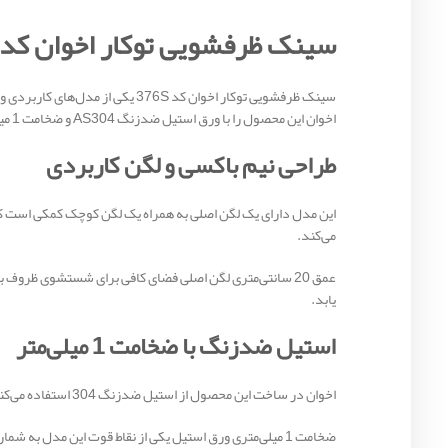
سینک ظرفشویی توکار اخوان کد 376S؛ طراحی 1.5 لگنه با استیل ضخی
اخوان این محصول را با ورق استیل ضدزنگ AS304 و ضخامت 1 میلی‌متر تولید کرده است تا دوام بالا، مقاومت مناسب و طول عمر بیشتری در اختیار مصرف‌کنندگان قرار دهد.
طراحی نیم باکسی و لگن کاربردی
این مدل دارای یک لگن اصلی به همراه یک لگن کوچک کمکی است که ا
می‌کند.
عمق 20 سانتی‌متری لگن اصلی فضای کافی برای شستشوی ظرو
یابد.
استیل ضدزنگ با ضخامت 1 میلی‌متر
اخوان در ساخت این محصول از استیل ضدزنگ 304 استفاده می‌کند. این آلیاژ در برابر رطوبت، زنگ‌زدگی، خوردگی و مواد شوینده مقاومت بالایی دارد و درخشش خود را برای مدت طولانی حفظ می‌کند.
ضخامت 1 میلی‌متری ورق استیل یکی از نقاط قوت این مدل به شمار می‌رود و استحکام بیشتری نسبت به بسیاری از مدل‌های رایج بازار فراهم می‌کند.