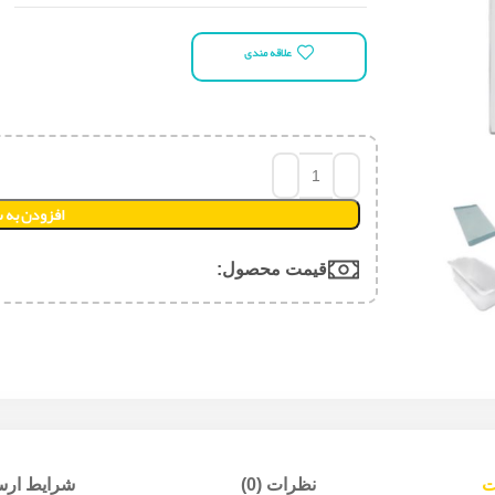
علاقه مندی
افزودن به 
قیمت محصول:​
ت
نظرات (0)
شرایط ارسا