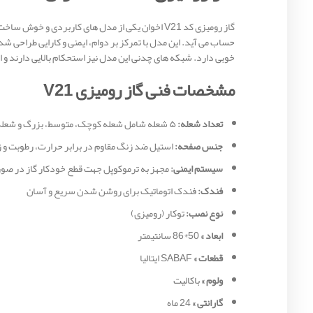
گاز رومیزی کد V21 اخوان یکی از مدل‌ های کاربردی 
حساب می آید. این مدل با تمرکز بر دوام، ایمنی و کارایی طراحی ش
خوبی دارد. شبکه‌ های چدنی این مدل نیز استحکام بالایی دارند و ام
مشخصات فنی گاز رومیزی V21
تعداد شعله:
۵ شعله شامل شعله کوچک، متوسط، بزرگ و شعله پلوپز
جنس صفحه:
استیل ضد زنگ مقاوم در برابر حرارت، رطوبت و ز
سیستم ایمنی:
مجهز به ترموکوپل جهت قطع خودکار گاز در 
فندک:
فندک اتوماتیک برای روشن شدن سریع و آسان
نوع نصب:
توکار (رومیزی)
ابعاد »
50*86 سانتیمتر
قطعات »
SABAF ایتالیا
ولوم »
باکالیت
گارانتی »
24 ماه