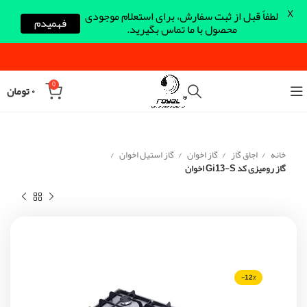
X
لطفاً قبل از ثبت سفارش، برای استعلام موجودی
فهمیدم
محصول با ما تماس بگیرید.
0
۰
تومان
خانه
اجاق گاز
گاز اخوان
گاز استیل اخوان
گاز رومیزی کد Gi13-S اخوان
-12%