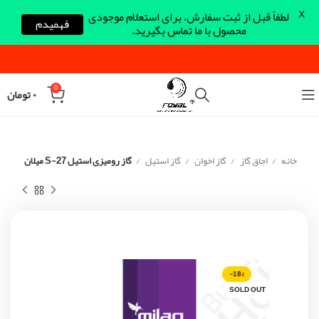
X
لطفاً قبل از ثبت سفارش، برای استعلام موجودی
فهمیدم
محصول با ما تماس بگیرید.
0
۰
تومان
خانه
اجاق گاز
گاز اخوان
گاز استیل
گاز رومیزی استیل S-27 میلان
-18%
SOLD OUT