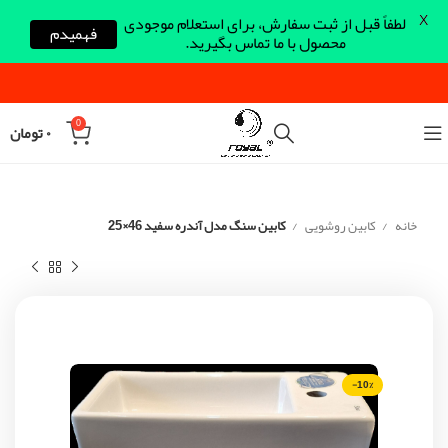
X
لطفاً قبل از ثبت سفارش، برای استعلام موجودی
فهمیدم
محصول با ما تماس بگیرید.
0
۰
تومان
خانه
کابین روشویی
کابین سنگ مدل آندره سفید 46×25
-10%