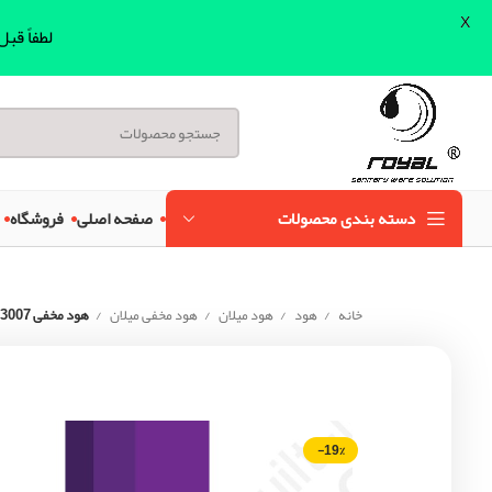
X
لطفاً قب
دسته بندی محصولات
صفحه اصلی
فروشگاه
خانه
هود
هود میلان
هود مخفی میلان
هود مخفی 3007/ میلان
-19%