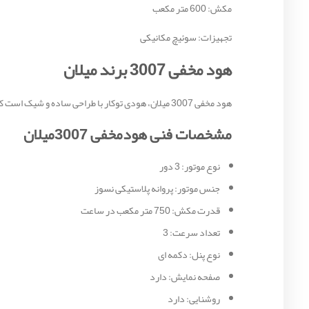
مکش: 600 متر مکعب
تجهیزات: سوئیچ مکانیکی
هود مخفی 3007 برند میلان
هود مخفی 3007 میلان، هودی توکار با طراحی ساده و شیک است که برای آشپزخانه‌های امروزی ایده‌آل است. این هود از جنس فلز مشکی با نمای شیشه ای ساخته شده و در دو عرض 70 و 80 سانتی‌متر موجود است.
مشخصات فنی هودمخفی 3007میلان
نوع موتور: 3 دور
جنس موتور: پروانه پلاستیکی نسوز
قدرت مکش: 750 متر مکعب در ساعت
تعداد سرعت: 3
نوع پنل: دکمه ای
صفحه نمایش: دارد
روشنایی: دارد