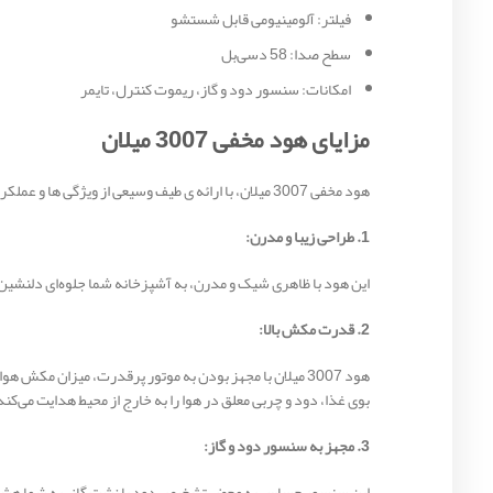
فیلتر: آلومینیومی قابل شستشو
سطح صدا: 58 دسی‌بل
امکانات: سنسور دود و گاز، ریموت کنترل، تایمر
مزایای هود مخفی 3007 میلان
هود مخفی 3007 میلان، با ارائه ی طیف وسیعی از ویژگی ها و عملکردهای کاربردی، می تواند به عنوان انتخابی ایده‌آل برای آشپزخانه شما باشد. در ادامه به برخی از مزایای این هود اشاره می‌کنیم:
1. طراحی زیبا و مدرن:
این هود با ظاهری شیک و مدرن، به آشپزخانه شما جلوه‌ای دلنشین 
2. قدرت مکش بالا:
بوی غذا، دود و چربی معلق در هوا را به خارج از محیط هدایت می‌کند
3. مجهز به سنسور دود و گاز:
این سنسور حساس به محض تشخیص دود یا نشت گاز، به شما هشدار می