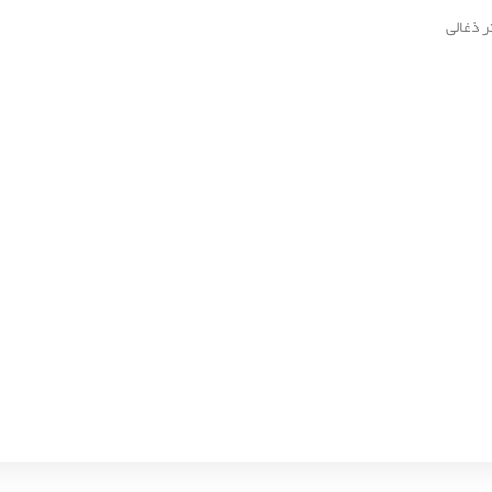
ر ذغالی