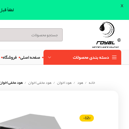
X
لطفاً قب
دسته بندی محصولات
صفحه اصلی
فروشگاه
خانه
هود
هود اخوان
هود مخفی اخوان
هود مخفی اخوان مدل MF(H212
-12%