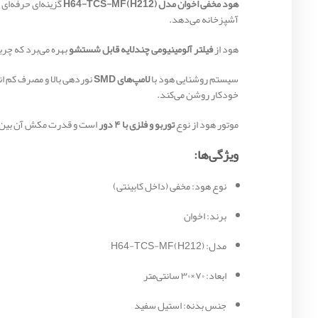
هود مخفی اخوان مدل H64-TCS-MF(H212)
گزینه‌ای حرفه‌ای و مناسب آشپزخا
آشپزخانه می‌دهد.
هود از
فیلتر آلومینیومی چندلایه قابل شستشو
بهره می‌برد که چرب
سیستم روشنایی هود با
لامپ‌های SMD
نوردهی بالا و مصرف کم ان
خودکار روشن می‌کند.
موتور هود از نوع
توربو و فلزی با ۴ دور
است و قدرت مکش آن بین
ویژگی‌ها:
نوع هود: مخفی (داخل کابینتی)
برند: اخوان
مدل: H64-TCS-MF(H212)
ابعاد: ۷۰×۳۰ سانتی‌متر
جنس بدنه: استیل سفید