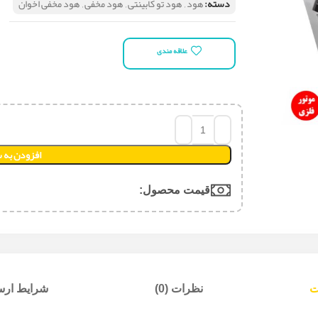
دسته:
هود
,
هود تو کابینتی
,
هود مخفی
,
هود مخفی اخوان
علاقه مندی
افزودن به 
قیمت محصول:​
ت
نظرات (0)
شرایط ارسا