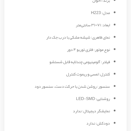
برند: اخوان
مدل: H223
ابعاد: ۷۱×۳۱ سانتی‌متر
نمای ظاهری: شیشه مشکی با درب جک دار
نوع موتور: فلزی توربو ۴ دور
فیلتر: آلومینیومی چندلایه قابل شستشو
کنترل: لمسی و ریموت کنترل
سنسور: روشن شدن با حرکت دست، سنسور دود
روشنایی: LED-SMD
نمایشگر دیجیتال: ندارد
دودکش: ندارد