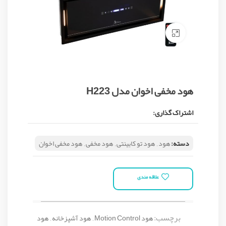
Click to enlarge
هود مخفی اخوان مدل H223
اشتراک گذاری:
دسته:
هود
,
هود تو کابینتی
,
هود مخفی
,
هود مخفی اخوان
علاقه مندی
برچسب:
هود Motion Control
,
هود آشپزخانه
,
هود