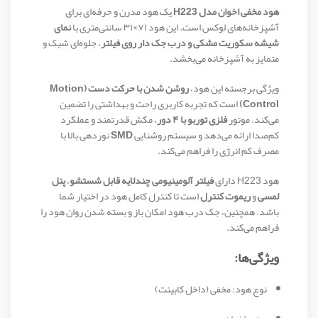
هود مخفی اخوان مدل H223
یک هود مدرن و حرفه‌ای برای
آشپزخانه‌های لوکس است. این هود ۷۱×۳۱ سانتی‌متری با
نمای
شیشه سکوریت مشکی و درب جک دار روی فیلتر
، جلوه‌ای شیک و
متمایز به آشپزخانه می‌بخشد.
ویژگی برجسته این هود،
روشن شدن با حرکت دست (Motion
Control)
است که تجربه کاربری راحت و بهداشتی را تضمین
می‌کند. موتور
فلزی توربو با ۴ دور
، مکش قدرتمند و عملکرد
کم‌صدا ارائه می‌دهد و سیستم روشنایی
SMD
نوردهی بالا با
مصرف کم انرژی را فراهم می‌کند.
هود H223 دارای
فیلتر آلومینیومی چندلایه قابل شستشو
،
پنل
لمسی
و
ریموت کنترل
است تا کنترل کامل هود در اختیار شما
باشد. همچنین، جک درب هود امکان باز و بسته شدن روان هود را
فراهم می‌کند.
ویژگی‌ها:
نوع هود: مخفی (داخل کابینت)