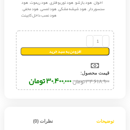
اخوان
,
هود بازشو
,
هود توربو فلزی
,
هود ریموت
,
هود
سنسوردار
,
هود شیشه مشکی
,
هود لمسی
,
هود مخفی
,
هود نصب داخل کابینت
افزودن به سبد خرید
قیمت محصول:​
۳۰,۴۰۰,۰۰۰
تومان
۳۴,۶۱۸,۹۰۰
تومان
توضیحات
نظرات (0)