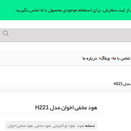
ل از ثبت سفارش، برای استعلام موجودی محصول با ما تماس بگیرید.
تماس با ما
وبلاگ
درباره ما
ل H221
هود مخفی اخوان مدل H221
دسته:
هود
,
هود تو کابینتی
,
هود مخفی
,
هود مخفی اخوان