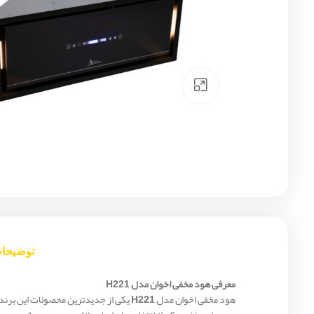
Click to enlarge
توضیحا
معرفی هود مخفی اخوان مدل H221
هود مخفی اخوان مدل
H221
یکی از جدیدترین محصولات این برند م