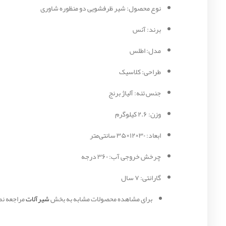
نوع محصول: شیر ظرفشویی دو منظوره شاوری
برند: آئس
مدل: اطلس
طراحی: کلاسیک
جنس تنه: آلیاژ برنج
وزن: ۲.۶ کیلوگرم
ابعاد: ۳۰×۱۲×۳۵ سانتی‌متر
چرخش خروجی آب: ۳۶۰ درجه
گارانتی: ۷ سال
برای مشاهده محصولات مشابه به بخش
شیرآلات
مراجعه نما