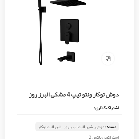
Click to enlarge
دوش توکار ونتو تیپ 4 مشکی البرز روز
اشتراک گذاری:
دسته:
دوش
,
شیر آلات البرز روز
,
شیرآلات توکار
استراکچر: باکس B