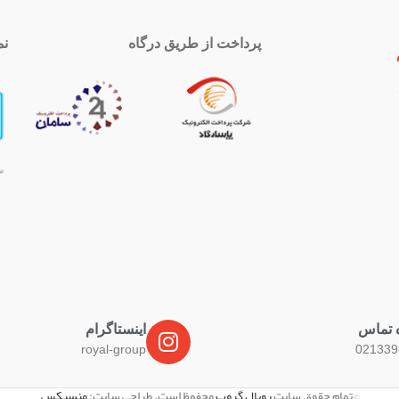
پرداخت از طریق درگاه
نم
 تماس
اینستاگرام
royal-group
021339
©تمام حقوق سایت
رویال گروپ
محفوظ است. طراحی سایت:
منسیکس